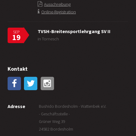
Ausschreibung
Online-Registration
TVSH-Breitensportlehrgang SV II
SEP
19
in Tornesch
Kontakt
Adresse
Bushido Bordesholm - Wattenbek e.V.
- Geschäftsstelle -
Grüner Weg 39
24582 Bordesholm