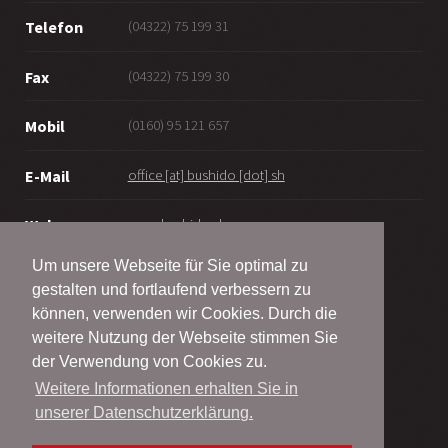
(04322) 75 199 31
Telefon
(04322) 75 199 30
Fax
(0160) 95 121 657
Mobil
office [at] bushido [dot] sh
E-Mail
www.bushido.sh
Web
Um unsere Webseite für Sie optimal zu
gestalten und fortlaufend verbessern zu
können, verwenden wir Cookies. Durch die
weitere Nutzung der Webseite stimmen Sie
© Bushido Bordesholm - Wattenbek e.V.
der Verwendung von Cookies zu.
2001 - 2026
Weitere Informationen erhalten Sie in
unserer Datenschutzerklärung.
Alle Rechte vorbehalten
Impressum | Site Notice