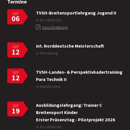
Termine
TVSH-Breitensportlehrgang Jugend II
SEP
06
in Bordesholm
Ausschreibung
int. Norddeutsche Meisterschaft
SEP
12
in Pinneberg
TVSH-Landes- & Perspektivkadertraining
SEP
12
Para Technik II
in Kiebitzreihe
Ausbildungslehrgang: Trainer C
SEP
19
Breitensport Kinder
Erster Präsenztag - Pilotprojekt 2026
in Bordesholm