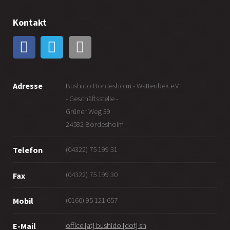
Kontakt
Adresse
Bushido Bordesholm - Wattenbek e.V.
- Geschäftsstelle -
Grüner Weg 39
24582 Bordesholm
(04322) 75 199 31
Telefon
(04322) 75 199 30
Fax
(0160) 95 121 657
Mobil
office [at] bushido [dot] sh
E-Mail