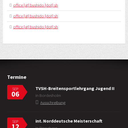
office [at] bushido [dot] sh
office [at] bushido [dot] sh
office [at] bushido [dot] sh
Termine
TVSH-Breitensportlehrgang Jugend II
SEP
06
in Bordesholm
Ausschreibung
int. Norddeutsche Meisterschaft
SEP
12