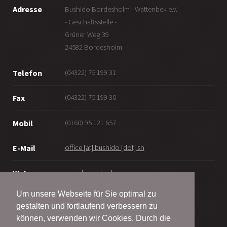
Adresse
Bushido Bordesholm - Wattenbek e.V.
- Geschäftsstelle -
Grüner Weg 39
24582 Bordesholm
(04322) 75 199 31
Telefon
(04322) 75 199 30
Fax
(0160) 95 121 657
Mobil
office [at] bushido [dot] sh
E-Mail
www.bushido.sh
Web
Um unsere Webseite für Sie optimal zu
gestalten und fortlaufend verbessern zu
können, verwenden wir Cookies. Durch die