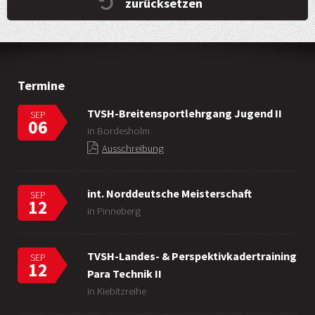
zurücksetzen
Termine
TVSH-Breitensportlehrgang Jugend II
SEP
06
in Bordesholm
Ausschreibung
int. Norddeutsche Meisterschaft
SEP
12
in Pinneberg
TVSH-Landes- & Perspektivkadertraining
SEP
12
Para Technik II
in Kiebitzreihe