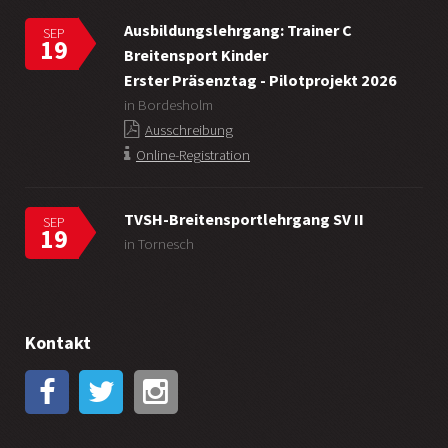
Ausbildungslehrgang: Trainer C
SEP
19
Breitensport Kinder
Erster Präsenztag - Pilotprojekt 2026
in Bordesholm
Ausschreibung
Online-Registration
TVSH-Breitensportlehrgang SV II
SEP
19
in Tornesch
Kontakt