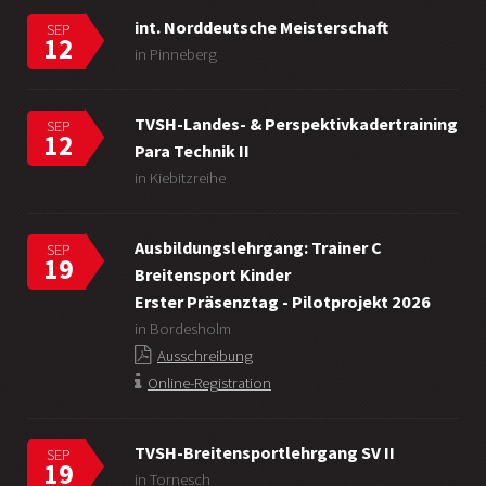
int. Norddeutsche Meisterschaft
SEP
12
in Pinneberg
TVSH-Landes- & Perspektivkadertraining
SEP
12
Para Technik II
in Kiebitzreihe
Ausbildungslehrgang: Trainer C
SEP
19
Breitensport Kinder
Erster Präsenztag - Pilotprojekt 2026
in Bordesholm
Ausschreibung
Online-Registration
TVSH-Breitensportlehrgang SV II
SEP
19
in Tornesch