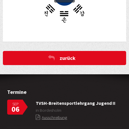
zurück
Termine
TVSH-Breitensportlehrgang Jugend II
SEP
06
in Bordesholm
Ausschreibung