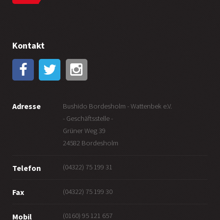
Kontakt
Adresse
Bushido Bordesholm - Wattenbek e.V.
- Geschäftsstelle -
Grüner Weg 39
24582 Bordesholm
(04322) 75 199 31
Telefon
(04322) 75 199 30
Fax
(0160) 95 121 657
Mobil