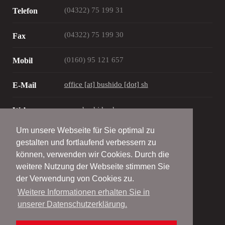
(04322) 75 199 31
Telefon
(04322) 75 199 30
Fax
(0160) 95 121 657
Mobil
office [at] bushido [dot] sh
E-Mail
www.bushido.sh
Web
Um unsere Webseite für Sie optimal zu
gestalten und fortlaufend verbessern zu
können, verwenden wir Cookies. Durch die
weitere Nutzung der Webseite stimmen Sie
© Bushido Bordesholm - Wattenbek e.V.
der Verwendung von Cookies zu.
2001 - 2026
Weitere Informationen erhalten Sie in
unserer Datenschutzerklärung.
Alle Rechte vorbehalten
Impressum | Site Notice