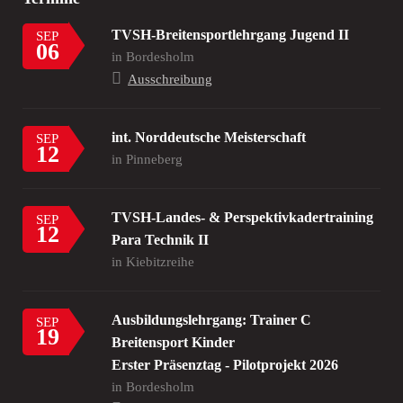
TVSH-Breitensportlehrgang Jugend II
SEP
06
in Bordesholm
Ausschreibung
int. Norddeutsche Meisterschaft
SEP
12
in Pinneberg
TVSH-Landes- & Perspektivkadertraining
SEP
12
Para Technik II
in Kiebitzreihe
Ausbildungslehrgang: Trainer C
SEP
19
Breitensport Kinder
Erster Präsenztag - Pilotprojekt 2026
in Bordesholm