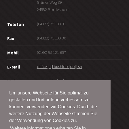
Grüner Weg 39
24582 Bordesholm
(04322) 75 199 31
Telefon
(04322) 75 199 30
Fax
(0160) 95 121 657
Mobil
office [at] bushido [dot] sh
E-Mail
www.bushido.sh
Web
Um unsere Webseite für Sie optimal zu
gestalten und fortlaufend verbessern zu
können, verwenden wir Cookies. Durch die
weitere Nutzung der Webseite stimmen Sie
© Bushido Bordesholm - Wattenbek e.V.
der Verwendung von Cookies zu.
2001 - 2026
Weitere Informationen erhalten Sie in