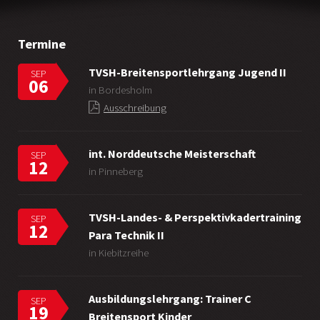
Termine
TVSH-Breitensportlehrgang Jugend II
SEP
06
in Bordesholm
Ausschreibung
int. Norddeutsche Meisterschaft
SEP
12
in Pinneberg
TVSH-Landes- & Perspektivkadertraining
SEP
12
Para Technik II
in Kiebitzreihe
Ausbildungslehrgang: Trainer C
SEP
19
Breitensport Kinder