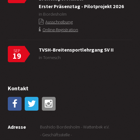
Erster Präsenztag - Pilotprojekt 2026
in Bordesholm
Ausschreibung
Online-Registration
TVSH-Breitensportlehrgang SV II
SEP
19
in Tornesch
Kontakt
Adresse
Bushido Bordesholm - Wattenbek e.V.
- Geschäftsstelle -