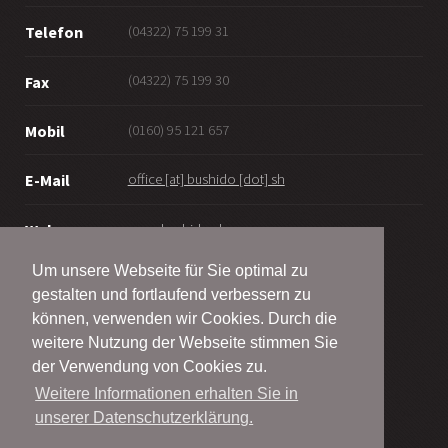
(04322) 75 199 31
Telefon
(04322) 75 199 30
Fax
(0160) 95 121 657
Mobil
office [at] bushido [dot] sh
E-Mail
www.bushido.sh
Web
Um unsere Webseite für Sie optimal zu
gestalten und fortlaufend verbessern zu
können, verwenden wir Cookies. Durch die
weitere Nutzung der Webseite stimmen Sie
© Bushido Bordesholm - Wattenbek e.V.
der Verwendung von Cookies zu.
2001 - 2026
Weitere Informationen erhalten Sie in
unserer Datenschutzerklärung.
Alle Rechte vorbehalten