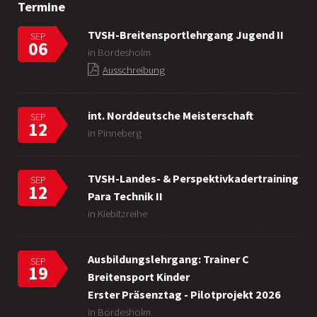
Termine
TVSH-Breitensportlehrgang Jugend II
SEP
06
in Bordesholm
Ausschreibung
int. Norddeutsche Meisterschaft
SEP
12
in Pinneberg
TVSH-Landes- & Perspektivkadertraining
SEP
12
Para Technik II
in Kiebitzreihe
Ausbildungslehrgang: Trainer C
SEP
19
Breitensport Kinder
Erster Präsenztag - Pilotprojekt 2026
in Bordesholm