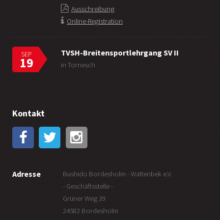
Ausschreibung
Online-Registration
TVSH-Breitensportlehrgang SV II
SEP
19
in Tornesch
Kontakt
Adresse
Bushido Bordesholm - Wattenbek e.V.
- Geschäftsstelle -
Grüner Weg 39
24582 Bordesholm