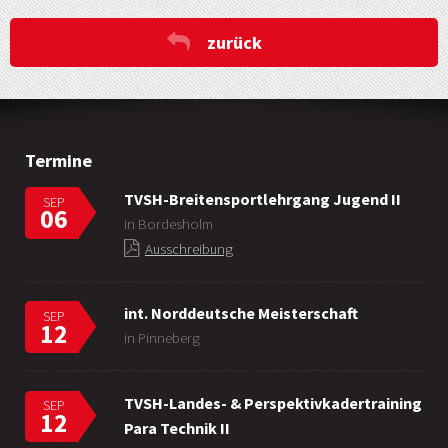
zurück
Termine
TVSH-Breitensportlehrgang Jugend II
SEP
06
in Bordesholm
Ausschreibung
int. Norddeutsche Meisterschaft
SEP
12
in Pinneberg
TVSH-Landes- & Perspektivkadertraining
SEP
12
Para Technik II