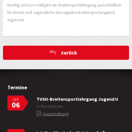
Künftig wird pro Halbjahr ein Breitensportlehrgang ausschließlich
für Kinder und Jugendliche das reguläre Breitensportangebot
ergänzen.
zurück
Termine
TVSH-Breitensportlehrgang Jugend II
SEP
06
in Bordesholm
Ausschreibung