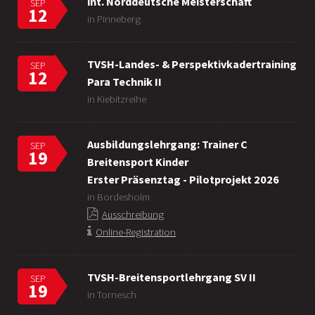
int. Norddeutsche Meisterschaft
SEP
12
in Pinneberg
TVSH-Landes- & Perspektivkadertraining
SEP
12
Para Technik II
in Kiebitzreihe
Ausbildungslehrgang: Trainer C
SEP
19
Breitensport Kinder
Erster Präsenztag - Pilotprojekt 2026
in Bordesholm
Ausschreibung
Online-Registration
TVSH-Breitensportlehrgang SV II
SEP
19
in Tornesch