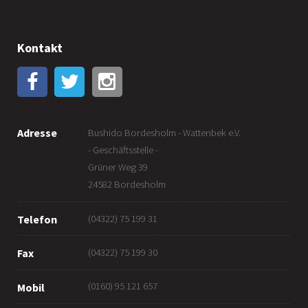
Kontakt
Adresse
Bushido Bordesholm - Wattenbek e.V.
- Geschäftsstelle -
Grüner Weg 39
24582 Bordesholm
(04322) 75 199 31
Telefon
(04322) 75 199 30
Fax
(0160) 95 121 657
Mobil