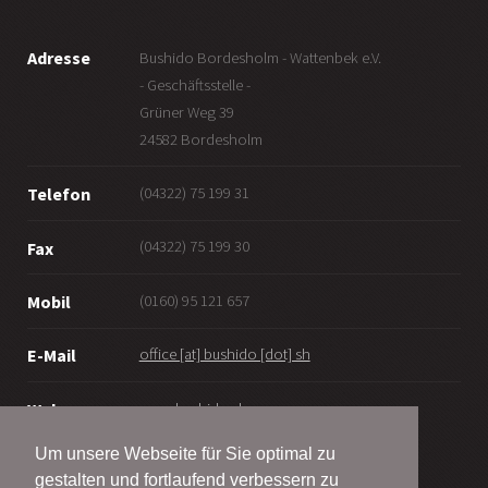
Adresse
Bushido Bordesholm - Wattenbek e.V.
- Geschäftsstelle -
Grüner Weg 39
24582 Bordesholm
(04322) 75 199 31
Telefon
(04322) 75 199 30
Fax
(0160) 95 121 657
Mobil
office [at] bushido [dot] sh
E-Mail
www.bushido.sh
Web
Um unsere Webseite für Sie optimal zu
gestalten und fortlaufend verbessern zu