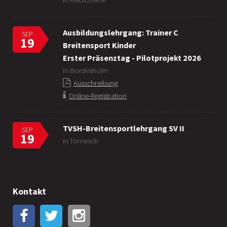
in Kiebitzreihe
Ausbildungslehrgang: Trainer C
SEP
19
Breitensport Kinder
Erster Präsenztag - Pilotprojekt 2026
in Bordesholm
Ausschreibung
Online-Registration
TVSH-Breitensportlehrgang SV II
SEP
19
in Tornesch
Kontakt