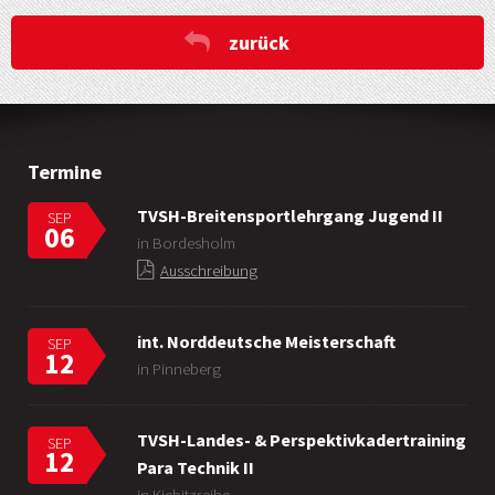
zurück
Termine
TVSH-Breitensportlehrgang Jugend II
SEP
06
in Bordesholm
Ausschreibung
int. Norddeutsche Meisterschaft
SEP
12
in Pinneberg
TVSH-Landes- & Perspektivkadertraining
SEP
12
Para Technik II