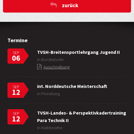
zurück
Termine
TVSH-Breitensportlehrgang Jugend II
SEP
06
in Bordesholm
Ausschreibung
int. Norddeutsche Meisterschaft
SEP
12
in Pinneberg
TVSH-Landes- & Perspektivkadertraining
SEP
12
Para Technik II
in Kiebitzreihe