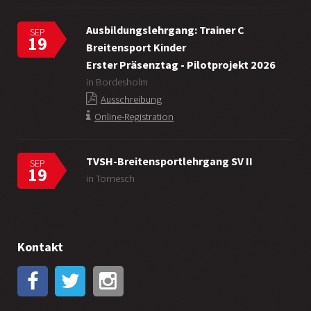
Ausbildungslehrgang: Trainer C
SEP
19
Breitensport Kinder
Erster Präsenztag - Pilotprojekt 2026
in Bordesholm
Ausschreibung
Online-Registration
TVSH-Breitensportlehrgang SV II
SEP
19
in Tornesch
Kontakt