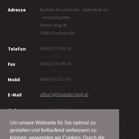
Adresse
Bushido Bordesholm - Wattenbek e.V.
- Geschäftsstelle -
Grüner Weg 39
24582 Bordesholm
(04322) 75 199 31
Telefon
(04322) 75 199 30
Fax
(0160) 95 121 657
Mobil
office [at] bushido [dot] sh
E-Mail
www.bushido.sh
Web
Um unsere Webseite für Sie optimal zu
gestalten und fortlaufend verbessern zu
können, verwenden wir Cookies. Durch die