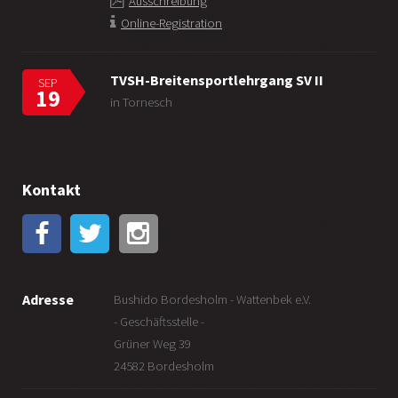
Ausschreibung
Online-Registration
TVSH-Breitensportlehrgang SV II
SEP
19
in Tornesch
Kontakt
Adresse
Bushido Bordesholm - Wattenbek e.V.
- Geschäftsstelle -
Grüner Weg 39
24582 Bordesholm