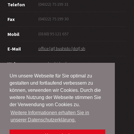
(04322) 75 199 31
Telefon
(04322) 75 199 30
Fax
(0160) 95 121 657
Mobil
office [at] bushido [dot] sh
E-Mail
www.bushido.sh
Web
Um unsere Webseite für Sie optimal zu
gestalten und fortlaufend verbessern zu
können, verwenden wir Cookies. Durch die
weitere Nutzung der Webseite stimmen Sie
© Bushido Bordesholm - Wattenbek e.V.
der Verwendung von Cookies zu.
2001 - 2026
Weitere Informationen erhalten Sie in
unserer Datenschutzerklärung.
Alle Rechte vorbehalten
Impressum | Site Notice