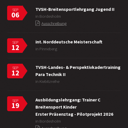
TVSH-Breitensportlehrgang Jugend II
SEP
06
in Bordesholm
Ausschreibung
int. Norddeutsche Meisterschaft
SEP
12
in Pinneberg
TVSH-Landes- & Perspektivkadertraining
SEP
12
Para Technik II
in Kiebitzreihe
Ausbildungslehrgang: Trainer C
SEP
19
Breitensport Kinder
Erster Präsenztag - Pilotprojekt 2026
in Bordesholm