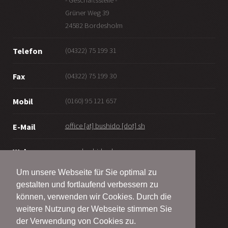
Grüner Weg 39
24582 Bordesholm
(04322) 75 199 31
Telefon
(04322) 75 199 30
Fax
(0160) 95 121 657
Mobil
office [at] bushido [dot] sh
E-Mail
www.bushido.sh
Web
Um unsere Webseite für Sie optimal zu
gestalten und fortlaufend verbessern zu
können, verwenden wir Cookies. Durch die
weitere Nutzung der Webseite stimmen Sie
© Bushido Bordesholm - Wattenbek e.V.
der Verwendung von Cookies zu.