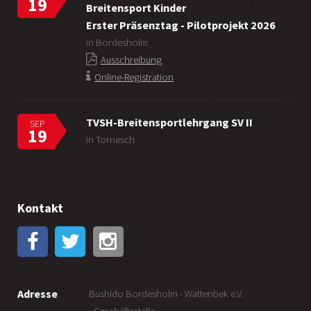
19
Breitensport Kinder
Erster Präsenztag - Pilotprojekt 2026
in Bordesholm
Ausschreibung
Online-Registration
TVSH-Breitensportlehrgang SV II
SEP
19
in Tornesch
Kontakt
Adresse
Bushido Bordesholm - Wattenbek e.V.
- Geschäftsstelle -