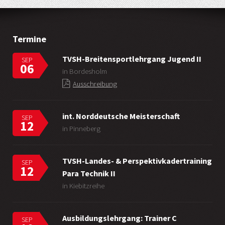
Termine
TVSH-Breitensportlehrgang Jugend II
SEP
06
in Bordesholm
Ausschreibung
int. Norddeutsche Meisterschaft
SEP
12
in Pinneberg
TVSH-Landes- & Perspektivkadertraining
SEP
12
Para Technik II
in Kiebitzreihe
Ausbildungslehrgang: Trainer C
SEP