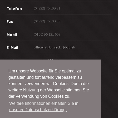
(04322) 75 199 31
Telefon
(04322) 75 199 30
Fax
(0160) 95 121 657
Mobil
office [at] bushido [dot] sh
E-Mail
www.bushido.sh
Web
Um unsere Webseite für Sie optimal zu
gestalten und fortlaufend verbessern zu
können, verwenden wir Cookies. Durch die
weitere Nutzung der Webseite stimmen Sie
© Bushido Bordesholm - Wattenbek e.V.
der Verwendung von Cookies zu.
2001 - 2026
Weitere Informationen erhalten Sie in
unserer Datenschutzerklärung.
Alle Rechte vorbehalten