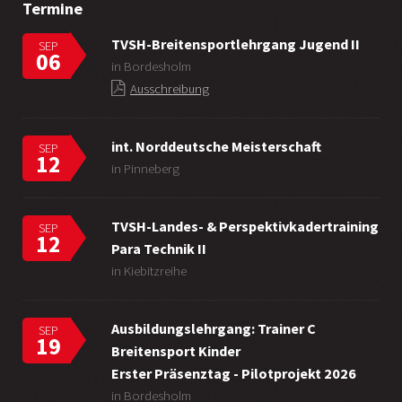
Termine
TVSH-Breitensportlehrgang Jugend II
SEP
06
in Bordesholm
Ausschreibung
int. Norddeutsche Meisterschaft
SEP
12
in Pinneberg
TVSH-Landes- & Perspektivkadertraining
SEP
12
Para Technik II
in Kiebitzreihe
Ausbildungslehrgang: Trainer C
SEP
19
Breitensport Kinder
Erster Präsenztag - Pilotprojekt 2026
in Bordesholm