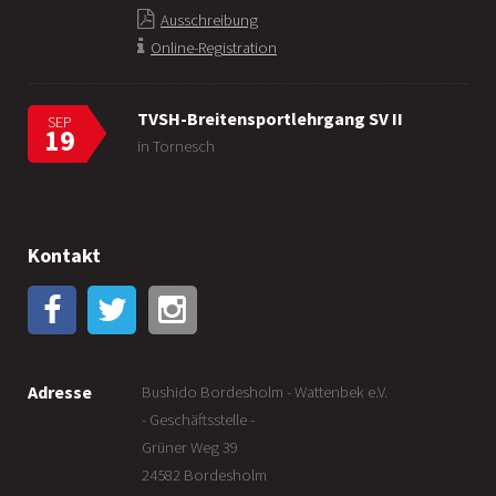
Ausschreibung
Online-Registration
TVSH-Breitensportlehrgang SV II
SEP
19
in Tornesch
Kontakt
Adresse
Bushido Bordesholm - Wattenbek e.V.
- Geschäftsstelle -
Grüner Weg 39
24582 Bordesholm