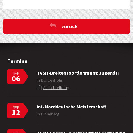
zurück
Termine
TVSH-Breitensportlehrgang Jugend II
SEP
06
in Bordesholm
Ausschreibung
int. Norddeutsche Meisterschaft
SEP
12
in Pinneberg