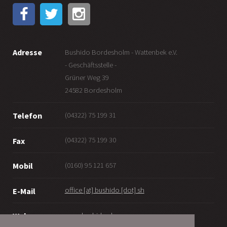
Adresse
Bushido Bordesholm - Wattenbek e.V.
- Geschäftsstelle -
Grüner Weg 39
24582 Bordesholm
(04322) 75 199 31
Telefon
(04322) 75 199 30
Fax
(0160) 95 121 657
Mobil
office [at] bushido [dot] sh
E-Mail
www.bushido.sh
Web