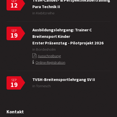
TVSH-Landes- & Perspektivkadertraining
SEP
12
Para Technik II
in Kiebitzreihe
Ausbildungslehrgang: Trainer C
SEP
19
Breitensport Kinder
Erster Präsenztag - Pilotprojekt 2026
in Bordesholm
Ausschreibung
Online-Registration
TVSH-Breitensportlehrgang SV II
SEP
19
in Tornesch
Kontakt